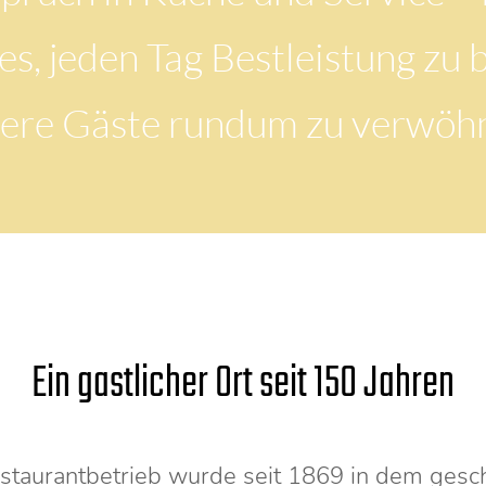
 es, jeden Tag Bestleistung zu
ere Gäste rundum zu verwöh
Ein gastlicher Ort seit 150 Jahren
aurantbetrieb wurde seit 1869 in dem gesch